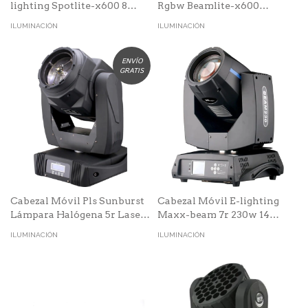
lighting Spotlite-x600 8
Rgbw Beamlite-x600
Colores
Control Dmx
ILUMINACIÓN
ILUMINACIÓN
ENVÍO
GRATIS
Cabezal Móvil Pls Sunburst
Cabezal Móvil E-lighting
Lámpara Halógena 5r Laser
Maxx-beam 7r 230w 14
Beam 189W
Colores+blanco
ILUMINACIÓN
ILUMINACIÓN