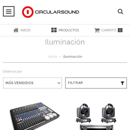
0
INICIO
PRODUCTOS
CARRITO
Iluminación
Inicio
-
Iluminación
Ordenar por
FILTRAR