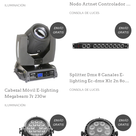
Nodo Artnet Controlador 1
ILUMINACIÓN
Universo
CONSOLA DE LUCES
ENVÍO
ENVÍO
GRATIS
GRATIS
Splitter Dmx 8 Canales E-
lighting Ec-dmx Xlr 2n 8out
1u Rack
Cabezal Móvil E-lighting
CONSOLA DE LUCES
Megabeam 7r 230w
ILUMINACIÓN
ENVÍO
ENVÍO
GRATIS
GRATIS