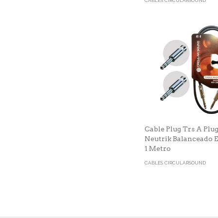
CABLES CIRCULARSOUND
Cable Plug Trs A Plu
Neutrik Balanceado 
1 Metro
CABLES CIRCULARSOUND