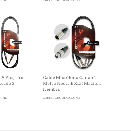
OUND
CABLES CIRCULARSOUND
 A Plug Trs
Cable Micrófono Canon 1
ceado 2
Metro Neutrik XLR Macho a
Hembra
OUND
CABLES CIRCULARSOUND