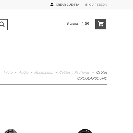
CREAR CUENTA
-
INICIAR SESIÓN
0
Items
|
$0
Inicio
-
Audio
-
Accesorios
-
Cables y Pacheras
-
Cables
CIRCULARSOUND