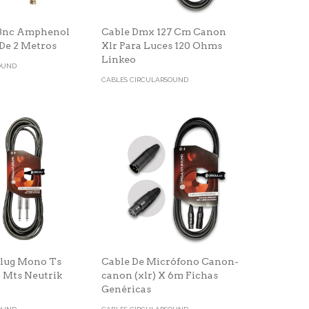
 Bnc Amphenol
Cable Dmx 127 Cm Canon
 De 2 Metros
Xlr Para Luces 120 Ohms
Linkeo
OUND
CABLES CIRCULARSOUND
Plug Mono Ts
Cable De Micrófono Canon-
 Mts Neutrik
canon (xlr) X 6m Fichas
Genéricas