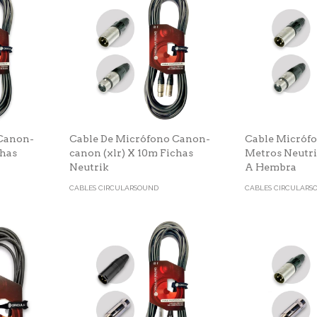
 Canon-
Cable De Micrófono Canon-
Cable Micróf
chas
canon (xlr) X 10m Fichas
Metros Neutr
Neutrik
A Hembra
CABLES CIRCULARSOUND
CABLES CIRCULARS