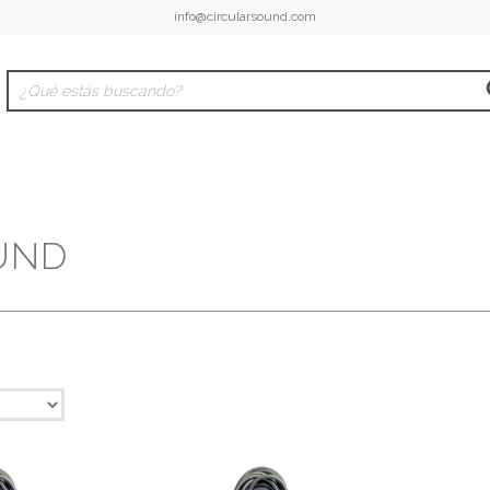
info@circularsound.com
UND